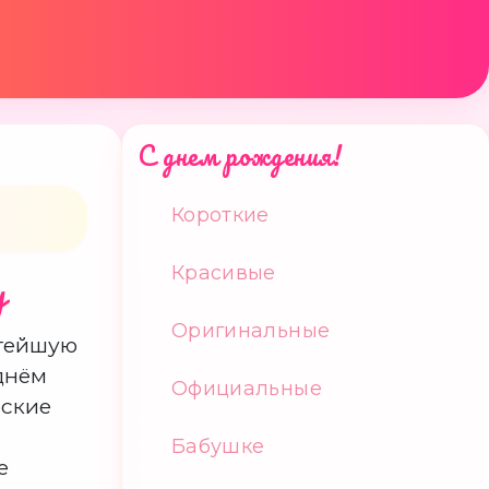
С днем рождения!
Короткие
Красивые
у
Оригинальные
атейшую
днём
Официальные
еские
Бабушке
е