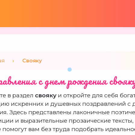
ая
Свояку
авления с днем рождения свояк
те в раздел
свояку
и откройте для себя бог
ию искренних и душевных поздравлений с 
я. Здесь представлены лаконичные поэтич
ции и выразительные прозаические тексты,
 помогут вам без труда подобрать идеально