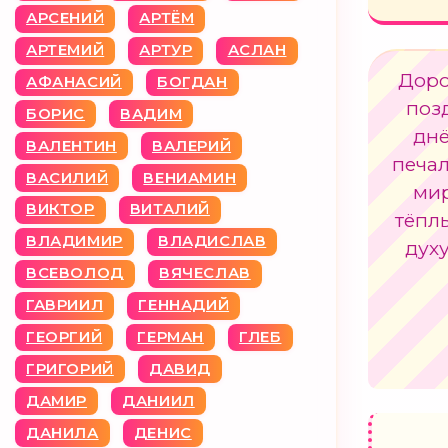
АРСЕНИЙ
АРТЁМ
АРТЕМИЙ
АРТУР
АСЛАН
Доро
АФАНАСИЙ
БОГДАН
поз
БОРИС
ВАДИМ
днё
ВАЛЕНТИН
ВАЛЕРИЙ
печал
ВАСИЛИЙ
ВЕНИАМИН
мир
ВИКТОР
ВИТАЛИЙ
тёпл
ВЛАДИМИР
ВЛАДИСЛАВ
дух
ВСЕВОЛОД
ВЯЧЕСЛАВ
ГАВРИИЛ
ГЕННАДИЙ
ГЕОРГИЙ
ГЕРМАН
ГЛЕБ
ГРИГОРИЙ
ДАВИД
ДАМИР
ДАНИИЛ
ДАНИЛА
ДЕНИС