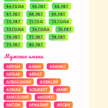
64 ГОДА
65 ЛЕТ
66 ЛЕТ
67 ЛЕТ
68 ЛЕТ
69 ЛЕТ
70 ЛЕТ
71 ГОД
72 ГОДА
73 ГОДА
74 ГОДА
75 ЛЕТ
76 ЛЕТ
77 ЛЕТ
78 ЛЕТ
79 ЛЕТ
80 ЛЕТ
Мужские имена
АБРАМ
АДАМ
АЗАМАТ
АЙДАР
АЙРАТ
АЛЕКСАНДР
АЛЕКСЕЙ
АЛМАЗ
АЛЬБЕРТ
АМИР
АНАТОЛИЙ
АНДРЕЙ
АНТОН
АРКАДИЙ
АРСЕН