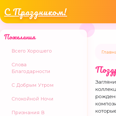
С Праздником!
Пожелания
Всего Хорошего
Главн
Слова
Поздр
Благодарности
Загляни
С Добрым Утром
коллекц
рождени
Спокойной Ночи
компози
которые
Признания В