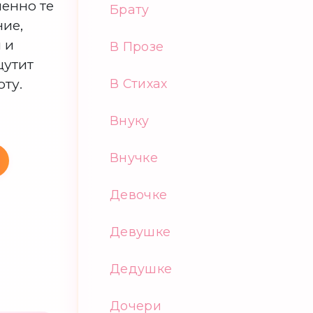
енно те
Брату
ние,
 и
В Прозе
щутит
ту.
В Стихах
Внуку
Внучке
Девочке
Девушке
Дедушке
Дочери