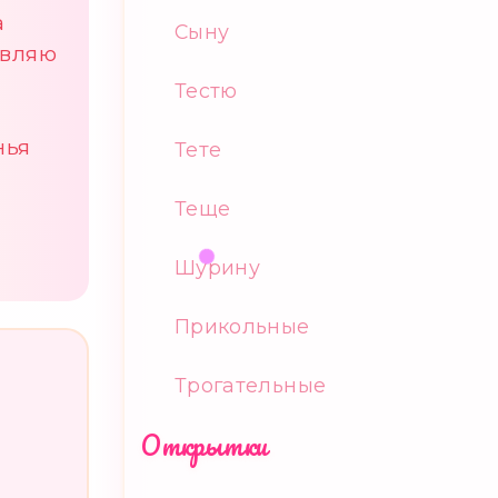
а
Сыну
авляю
Тестю
нья
Тете
Теще
Шурину
Прикольные
Трогательные
Открытки