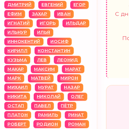
ДМИТРИЙ
ЕВГЕНИЙ
ЕГОР
С дн
ЕФИМ
ЗАХАР
ИВАН
ИГНАТИЙ
ИГОРЬ
ИЛЬДАР
ИЛЬНУР
ИЛЬЯ
По
ИННОКЕНТИЙ
ИОСИФ
КИРИЛЛ
КОНСТАНТИН
КУЗЬМА
ЛЕВ
ЛЕОНИД
МАКАР
МАКСИМ
МАРАТ
МАРК
МАТВЕЙ
МИРОН
МИХАИЛ
МУРАТ
НАЗАР
НИКИТА
НИКОЛАЙ
ОЛЕГ
ОСТАП
ПАВЕЛ
ПЁТР
ПЛАТОН
РАМИЛЬ
РИНАТ
РОБЕРТ
РОДИОН
РОМАН