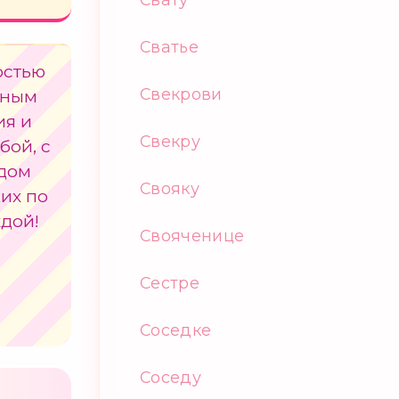
Сватье
остью
Свекрови
нным
ия и
Свекру
бой, с
 дом
Свояку
их по
дой!
Свояченице
Сестре
Соседке
Соседу
а