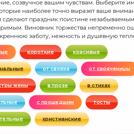
ие, созвучное вашим чувствам. Выберите им
которые наиболее точно выразят ваше внима
и сделают праздник поистине незабываемым
оримым. Виновник торжества непременно о
креннюю заботу, нежность и душевную тепло
ные
короткие
красивые
инальные
от свояка
от свояченицы
стры жены
в прозе
в стихах
ольные
с прошедшим
тосты
ательные
христианские