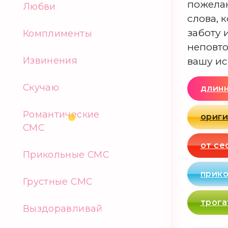
пожелан
Любви
слова, 
заботу 
Комплименты
неповт
Извинения
вашу ис
Скучаю
длин
Романтические
ориг
СМС
от се
Прикольные СМС
прик
Грустные СМС
трог
Выздоравливай