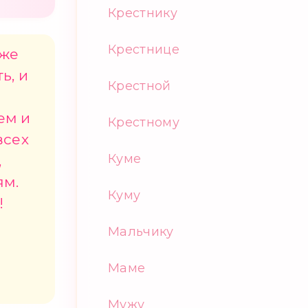
Крестнику
Крестнице
уже
ь, и
Крестной
т
ем и
Крестному
всех
Куме
,
ям.
Куму
!
Мальчику
Маме
Мужу