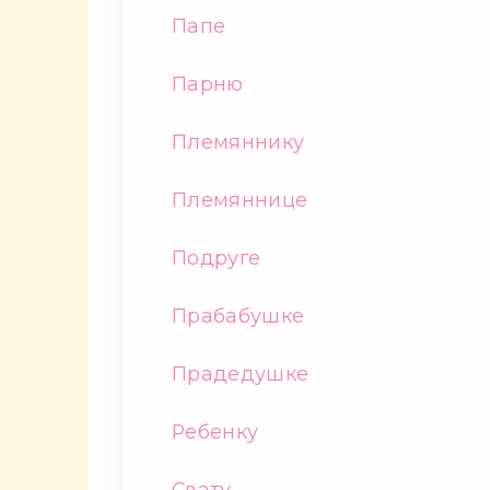
Папе
Парню
Племяннику
Племяннице
Подруге
Прабабушке
Прадедушке
Ребенку
Свату