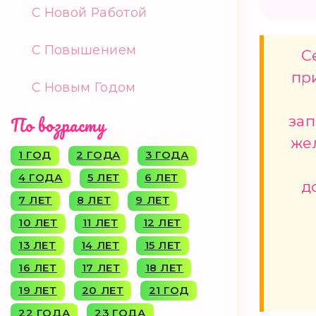
С Новой Работой
С Повышением
С
пр
С Новым Годом
По возрасту
зап
же
1 ГОД
2 ГОДА
3 ГОДА
4 ГОДА
5 ЛЕТ
6 ЛЕТ
д
7 ЛЕТ
8 ЛЕТ
9 ЛЕТ
10 ЛЕТ
11 ЛЕТ
12 ЛЕТ
13 ЛЕТ
14 ЛЕТ
15 ЛЕТ
16 ЛЕТ
17 ЛЕТ
18 ЛЕТ
19 ЛЕТ
20 ЛЕТ
21 ГОД
22 ГОДА
23 ГОДА