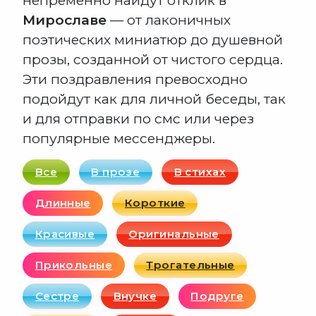
непременно найдут отклик в
Мирославе
— от лаконичных
поэтических миниатюр до душевной
прозы, созданной от чистого сердца.
Эти поздравления превосходно
подойдут как для личной беседы, так
и для отправки по смс или через
популярные мессенджеры.
Все
В прозе
В стихах
Длинные
Короткие
Красивые
Оригинальные
Прикольные
Трогательные
Сестре
Внучке
Подруге