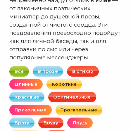
непременно найдут отклик в
Илье
—
от лаконичных поэтических
миниатюр до душевной прозы,
созданной от чистого сердца. Эти
поздравления превосходно подойдут
как для личной беседы, так и для
отправки по смс или через
популярные мессенджеры.
Все
В прозе
В стихах
Длинные
Короткие
Красивые
Оригинальные
Прикольные
Трогательные
Брату
Внуку
Другу