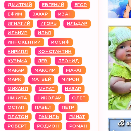
ДМИТРИЙ
ЕВГЕНИЙ
ЕГОР
ЕФИМ
ЗАХАР
ИВАН
ИГНАТИЙ
ИГОРЬ
ИЛЬДАР
ИЛЬНУР
ИЛЬЯ
ИННОКЕНТИЙ
ИОСИФ
КИРИЛЛ
КОНСТАНТИН
КУЗЬМА
ЛЕВ
ЛЕОНИД
МАКАР
МАКСИМ
МАРАТ
МАРК
МАТВЕЙ
МИРОН
МИХАИЛ
МУРАТ
НАЗАР
НИКИТА
НИКОЛАЙ
ОЛЕГ
ОСТАП
ПАВЕЛ
ПЁТР
ПЛАТОН
РАМИЛЬ
РИНАТ
РОБЕРТ
РОДИОН
РОМАН