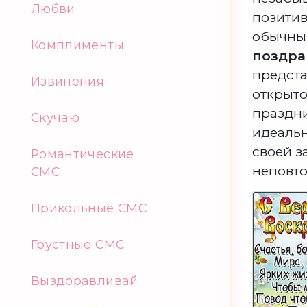
Любви
позитив
обычный
Комплименты
поздра
предста
Извинения
открыто
праздни
Скучаю
идеальн
своей з
Романтические
неповт
СМС
Прикольные СМС
Грустные СМС
Выздоравливай