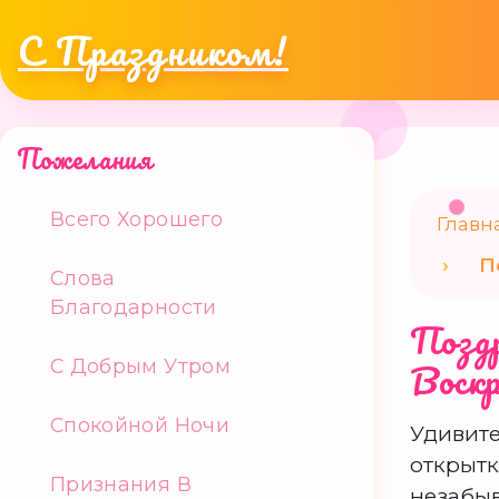
С Праздником!
Пожелания
Всего Хорошего
Главн
П
Слова
Благодарности
Позд
Воскр
С Добрым Утром
Спокойной Ночи
Удивите
открытк
Признания В
незабыв