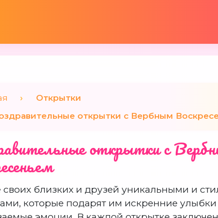
ая
Открытки
оздравительные открытки с Вербным Воскрес
равительные открытки с Верб
есеньем
 своих близких и друзей уникальными и ст
ами, которые подарят им искренние улыбки
аемые эмоции. В каждой открытке заключен