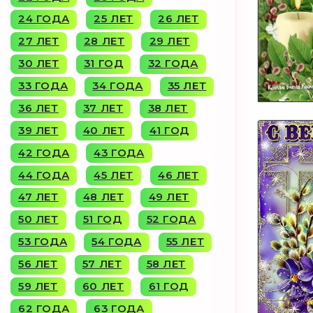
24 ГОДА
25 ЛЕТ
26 ЛЕТ
27 ЛЕТ
28 ЛЕТ
29 ЛЕТ
30 ЛЕТ
31 ГОД
32 ГОДА
33 ГОДА
34 ГОДА
35 ЛЕТ
36 ЛЕТ
37 ЛЕТ
38 ЛЕТ
39 ЛЕТ
40 ЛЕТ
41 ГОД
42 ГОДА
43 ГОДА
44 ГОДА
45 ЛЕТ
46 ЛЕТ
47 ЛЕТ
48 ЛЕТ
49 ЛЕТ
50 ЛЕТ
51 ГОД
52 ГОДА
53 ГОДА
54 ГОДА
55 ЛЕТ
56 ЛЕТ
57 ЛЕТ
58 ЛЕТ
59 ЛЕТ
60 ЛЕТ
61 ГОД
62 ГОДА
63 ГОДА