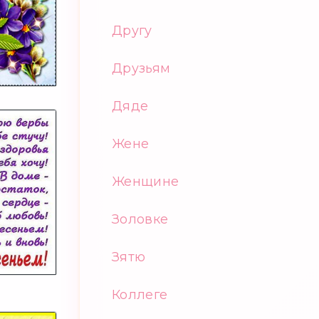
Другу
Друзьям
Дяде
Жене
Женщине
Золовке
Зятю
Коллеге