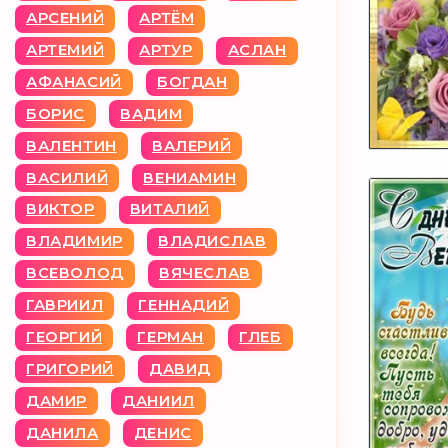
АРСЕНИЙ
АРТЁМ
АРТЕМИЙ
АРТУР
АСЛАН
АФАНАСИЙ
БОГДАН
БОРИС
ВАДИМ
ВАЛЕНТИН
ВАЛЕРИЙ
ВАСИЛИЙ
ВЕНИАМИН
ВИКТОР
ВИТАЛИЙ
ВЛАДИМИР
ВЛАДИСЛАВ
ВСЕВОЛОД
ВЯЧЕСЛАВ
ГАВРИИЛ
ГЕННАДИЙ
ГЕОРГИЙ
ГЕРМАН
ГЛЕБ
ГРИГОРИЙ
ДАВИД
ДАМИР
ДАНИИЛ
ДАНИЛА
ДЕНИС