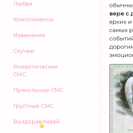
Любви
обычный
вере с
Комплименты
ярких и
самых р
Извинения
событий
дорогим
Скучаю
эмоцио
Романтические
СМС
Прикольные СМС
Грустные СМС
Выздоравливай