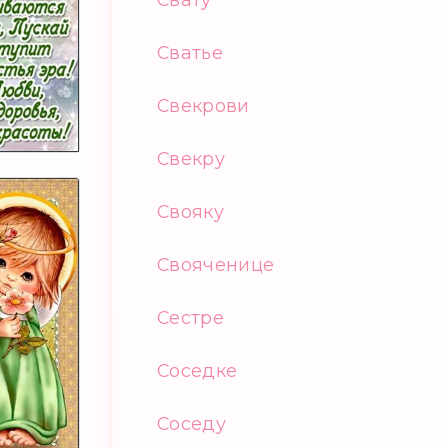
Сватье
Свекрови
Свекру
Свояку
Свояченице
Сестре
Соседке
Соседу