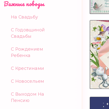
Важные поводы
На Свадьбу
С Годовщиной
Свадьбы
С Рождением
Ребенка
С Крестинами
С Новосельем
С Выходом На
Пенсию