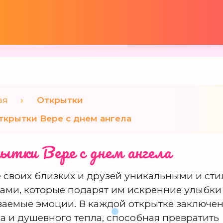
ая
Открытки
ткрытки Вере с днем ангела
тки Вере с днем ангела
 своих близких и друзей уникальными и ст
ами, которые подарят им искренние улыбки
аемые эмоции. В каждой открытке заключен
а и душевного тепла, способная превратить