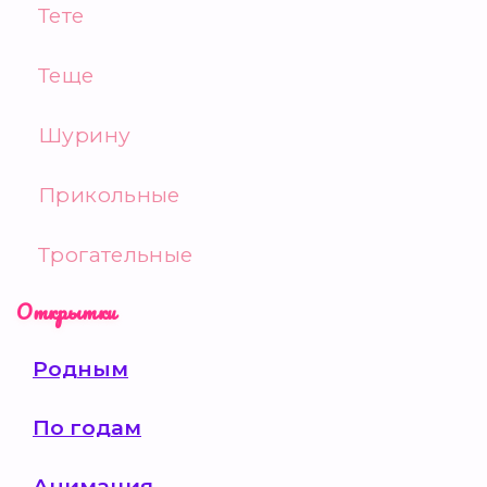
Тете
Теще
Шурину
Прикольные
Трогательные
Открытки
Родным
По годам
Анимация