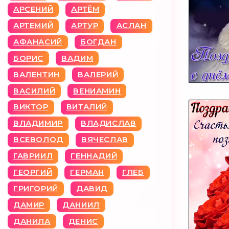
АРСЕНИЙ
АРТЁМ
АРТЕМИЙ
АРТУР
АСЛАН
АФАНАСИЙ
БОГДАН
БОРИС
ВАДИМ
ВАЛЕНТИН
ВАЛЕРИЙ
ВАСИЛИЙ
ВЕНИАМИН
ВИКТОР
ВИТАЛИЙ
ВЛАДИМИР
ВЛАДИСЛАВ
ВСЕВОЛОД
ВЯЧЕСЛАВ
ГАВРИИЛ
ГЕННАДИЙ
ГЕОРГИЙ
ГЕРМАН
ГЛЕБ
ГРИГОРИЙ
ДАВИД
ДАМИР
ДАНИИЛ
ДАНИЛА
ДЕНИС