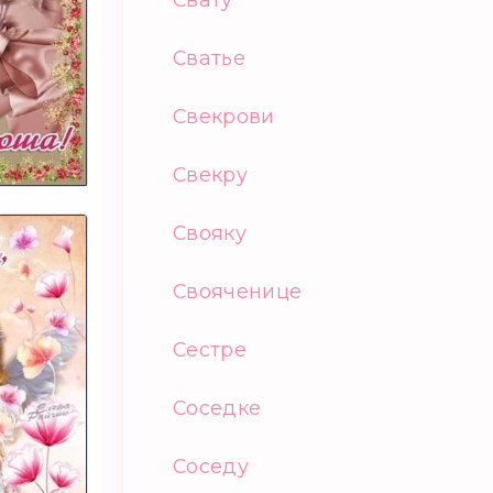
Сватье
Свекрови
Свекру
Свояку
Свояченице
Сестре
Соседке
Соседу