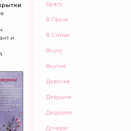
Брату
крытки
ее
В Прозе
и
В Стихах
ант и
и
Внуку
й
Внучке
Девочке
Девушке
Дедушке
Дочери