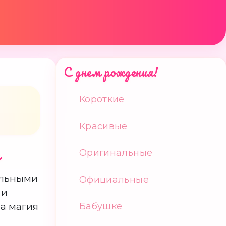
С днем рождения!
Короткие
Красивые
ы
Оригинальные
ильными
Официальные
 и
а магия
Бабушке