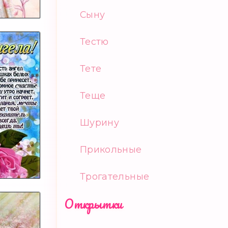
Сыну
Тестю
Тете
Теще
Шурину
Прикольные
Трогательные
Открытки