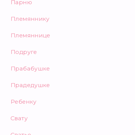
Парню
Племяннику
Племяннице
Подруге
Прабабушке
Прадедушке
Ребенку
Свату
Сватье