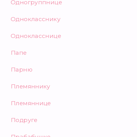
Одногруппнице
Однокласснику
Однокласснице
Папе
Парню
Племяннику
Племяннице
Подруге
Прабабушке