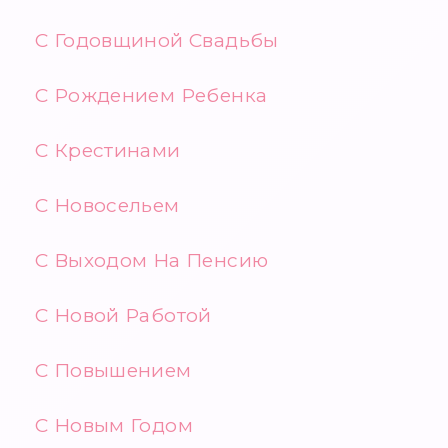
С Годовщиной Свадьбы
С Рождением Ребенка
С Крестинами
С Новосельем
С Выходом На Пенсию
С Новой Работой
С Повышением
С Новым Годом