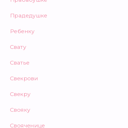
Прадедушке
Ребенку
Свату
Сватье
Свекрови
Свекру
Свояку
Свояченице