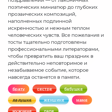
поздравлений — от лаконичных
поэтических миниатюр до глубоких
прозаических композиций,
наполненных подлинной
искренностью и нежным теплом
человеческих чувств. Все пожелания и
тосты тщательно подготовлены
профессиональными литераторами,
чтобы превратить ваш праздник в
действительно неповторимое и
незабываемое событие, которое
навсегда останется в памяти.
брату
сестре
бабушке
дедушке
женщине
маме
мужчине
папе